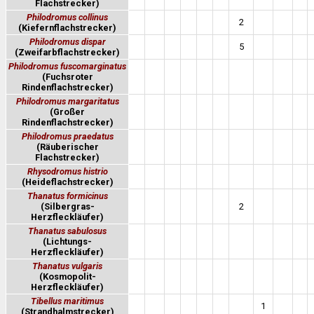
Flachstrecker)
Philodromus collinus
2
(Kiefernflachstrecker)
Philodromus dispar
5
(Zweifarbflachstrecker)
Philodromus fuscomarginatus
(Fuchsroter
Rindenflachstrecker)
Philodromus margaritatus
(Großer
Rindenflachstrecker)
Philodromus praedatus
(Räuberischer
Flachstrecker)
Rhysodromus histrio
(Heideflachstrecker)
Thanatus formicinus
(Silbergras-
2
Herzfleckläufer)
Thanatus sabulosus
(Lichtungs-
Herzfleckläufer)
Thanatus vulgaris
(Kosmopolit-
Herzfleckläufer)
Tibellus maritimus
1
(Strandhalmstrecker)