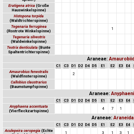
Eratigena atrica
(Große
Hauswinkelspinne)
Histopona torpida
(Waldtrichterspinne)
Tegenaria ferruginea
1
(Rostrote Winkelspinne)
Tegenaria silvestris
(Waldwinkelspinne)
Textrix denticulata
(Bunte
Spaltentrichterspinne)
Araneae:
Amaurobii
C1
C3
D1
D2
D4
D5
E1
E2
E3
E4
Amaurobius fenestralis
2
(Waldfinsterspinne)
Callobius claustrarius
(Baumstumpfspinne)
Araneae:
Anyphaen
C1
C3
D1
D2
D4
D5
E1
E2
E3
E4
Anyphaena accentuata
4
7
1
(Vierfleckzartspinne)
Araneae:
Araneid
C1
C3
D1
D2
D4
D5
E1
E2
E3
E4
Aculepeira ceropegia
(Echte
1
3
1
3
1