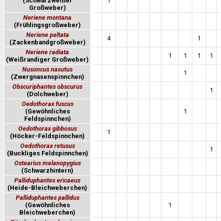
(Schwarzweißer
1
Großweber)
Neriene montana
(Frühlingsgroßweber)
Neriene peltata
4
1
(Zackenbandgroßweber)
Neriene radiata
1
1
1
1
(Weißrandiger Großweber)
Nusoncus nasutus
1
(Zwergnasenspinnchen)
Obscuriphantes obscurus
1
(Dolchweber)
Oedothorax fuscus
(Gewöhnliches
1
Feldspinnchen)
Oedothorax gibbosus
1
(Höcker-Feldspinnchen)
Oedothorax retusus
1
(Buckliges Feldspinnchen)
Ostearius melanopygius
(Schwarzhintern)
Palliduphantes ericaeus
(Heide-Bleichweberchen)
Palliduphantes pallidus
(Gewöhnliches
1
Bleichweberchen)