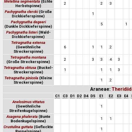
Metellina segmentata
(Echte
2
2
3
Herbstspinne)
Pachygnatha clercki
(Große
1
Dickkieferspinne)
Pachygnatha degeeri
5
1
(Dunkle Dickkieferspinne)
Pachygnatha listeri
(Wald-
Dickkieferspinne)
Tetragnatha extensa
(Gewöhnliche
6
1
1
2
Streckerspinne)
Tetragnatha montana
2
3
3
4
3
(Große Streckerspinne)
Tetragnatha obtusa
(Buckel-
1
1
1
3
Streckerspinne)
Tetragnatha pinicola
(Kleine
1
2
Streckerspinne)
Araneae:
Theridii
C1
C3
D1
D2
D4
D5
E1
E2
E3
E4
Anelosimus vittatus
(Gewöhnliche
1
Streifenkugelspinne)
Asagena phalerata
(Bunte
1
1
Bodenkugelspinne)
Crustulina guttata
(Gefleckte
1
Raspelspinne)