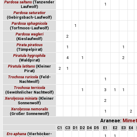
Pardosa saltans
(Tanzender
1
Laufwolf)
Pardosa saturatior
(Gebirgsbach-Laufwolf)
Pardosa sphagnicola
1
(Torfmoos-Laufwolf)
Pardosa wagleri
2
(Kieslaufwolf)
Pirata piraticus
1
1
(Tümpelpirat)
Piratula hygrophila
4
1
2
(Waldpirat)
Piratula latitans
(Kleiner
2
1
Pirat)
Trochosa ruricola
(Feld-
1
Nachtwolf)
Trochosa terricola
1
3
1
1
(Gewöhnlicher Nachtwolf)
Xerolycosa miniata
(Kleiner
2
Sonnenwolf)
Xerolycosa nemoralis
1
2
(Großer Sonnenwolf)
Araneae:
Mimet
C1
C3
D1
D2
D4
D5
E1
E2
E3
E4
Ero aphana
(Vierhöcker-
1
1