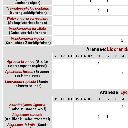
1
3
Lockenpalper)
Trematocephalus cristatus
1
1
(Durchguckköpfchen)
Walckenaeria corniculans
(Schopfzierköpfchen)
Walckenaeria furcillata
(Gabelzierköpfchen)
Walckenaeria vigilax
2
(Schlichtes Zierköpfchen)
Araneae:
Liocranid
C1
C3
D1
D2
D4
D5
E1
E2
E3
E4
Agroeca brunnea
(Große
2
Feenlämpchenspinne)
Apostenus fuscus
(Brauner
1
Laubstreuner)
Liocranum rupicola
(Bunter
Felsenstreuner)
Araneae:
Lyc
C1
C3
D1
D2
D4
D5
E1
E2
E3
E4
Acantholycosa lignaria
1
(Totholz-Stachelwolf)
Alopecosa cuneata
1
1
(Keilfleck-Scheintarantel)
Alopecosa fabrilis
(Sand-