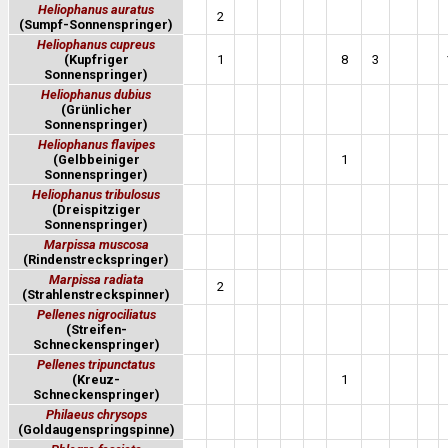
Heliophanus auratus
2
(Sumpf-Sonnenspringer)
Heliophanus cupreus
(Kupfriger
1
8
3
Sonnenspringer)
Heliophanus dubius
(Grünlicher
Sonnenspringer)
Heliophanus flavipes
(Gelbbeiniger
1
Sonnenspringer)
Heliophanus tribulosus
(Dreispitziger
Sonnenspringer)
Marpissa muscosa
(Rindenstreckspringer)
Marpissa radiata
2
(Strahlenstreckspinner)
Pellenes nigrociliatus
(Streifen-
Schneckenspringer)
Pellenes tripunctatus
(Kreuz-
1
Schneckenspringer)
Philaeus chrysops
(Goldaugenspringspinne)