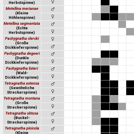
Herbstspinne)
Metellina merianae
(Kleine
Höhlenspinne)
Metellina segmentata
(Echte
Herbstspinne)
Pachygnatha clercki
(Große
Dickkieferspinne)
Pachygnatha degeeri
(Dunkle
Dickkieferspinne)
Pachygnatha listeri
(Wald-
Dickkieferspinne)
Tetragnatha extensa
(Gewöhnliche
Streckerspinne)
Tetragnatha montana
(Große
Streckerspinne)
Tetragnatha obtusa
(Buckel-
Streckerspinne)
Tetragnatha pinicola
(Kleine