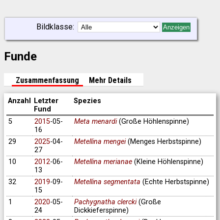
Bildklasse:
Anzeigen
Funde
Zusammenfassung
Mehr Details
Anzahl
Letzter
Spezies
Fund
5
2015
-05-
Meta menardi
(Große Höhlenspinne)
16
29
2025
-04-
Metellina mengei
(Menges Herbstspinne)
27
10
2012
-06-
Metellina merianae
(Kleine Höhlenspinne)
13
32
2019
-09-
Metellina segmentata
(Echte Herbstspinne)
15
1
2020
-05-
Pachygnatha clercki
(Große
24
Dickkieferspinne)