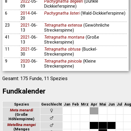
8
2022
-05-
Pachygnatha degeeri
(Dunkle
09
Dickkieferspinne)
6
2014
-04-
Pachygnatha listeri
(Wald-Dickkieferspinne)
20
23
2021
-06-
Tetragnatha extensa
(Gewöhnliche
13
Streckerspinne)
41
2021
-06-
Tetragnatha montana
(Große
13
Streckerspinne)
11
2021
-05-
Tetragnatha obtusa
(Buckel-
30
Streckerspinne)
9
2020
-06-
Tetragnatha pinicola
(Kleine
13
Streckerspinne)
Gesamt: 175 Funde, 11 Spezies
Fundkalender
Spezies
Geschlecht
Jan
Feb
Mrz
Apr
Mai
Jun
Jul
Au
Meta menardi
(Große
Höhlenspinne)
Metellina mengei
(Menges