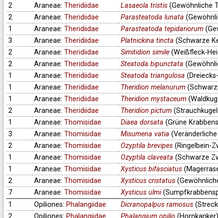
2
Araneae:
Theridiidae
Lasaeola tristis
(Gewöhnliche T
2
Araneae:
Theridiidae
Parasteatoda lunata
(Gewöhnli
1
Araneae:
Theridiidae
Parasteatoda tepidariorum
(Ge
3
Araneae:
Theridiidae
Platnickina tincta
(Schwarze Kei
2
Araneae:
Theridiidae
Simitidion simile
(Weißfleck-Hei
2
Araneae:
Theridiidae
Steatoda bipunctata
(Gewöhnlic
1
Araneae:
Theridiidae
Steatoda triangulosa
(Dreiecks-
1
Araneae:
Theridiidae
Theridion melanurum
(Schwarzs
1
Araneae:
Theridiidae
Theridion mystaceum
(Waldkuge
2
Araneae:
Theridiidae
Theridion pictum
(Strauchkugel
1
Araneae:
Thomisidae
Diaea dorsata
(Grüne Krabbens
3
Araneae:
Thomisidae
Misumena vatia
(Veränderliche
2
Araneae:
Thomisidae
Ozyptila brevipes
(Ringelbein-Z
1
Araneae:
Thomisidae
Ozyptila claveata
(Schwarze Zw
1
Araneae:
Thomisidae
Xysticus bifasciatus
(Magerrase
2
Araneae:
Thomisidae
Xysticus cristatus
(Gewöhnliche
7
Araneae:
Thomisidae
Xysticus ulmi
(Sumpfkrabbensp
1
Opiliones:
Phalangiidae
Dicranopalpus ramosus
(Streck
2
Opiliones:
Phalangiidae
Phalangium opilio
(Hornkanker