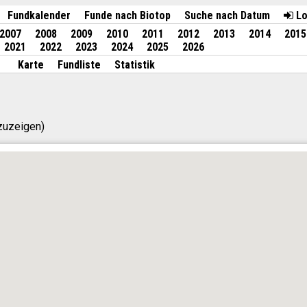
Fundkalender
Funde nach Biotop
Suche nach Datum
Lo
2007
2008
2009
2010
2011
2012
2013
2014
2015
2021
2022
2023
2024
2025
2026
Karte
Fundliste
Statistik
nzuzeigen)