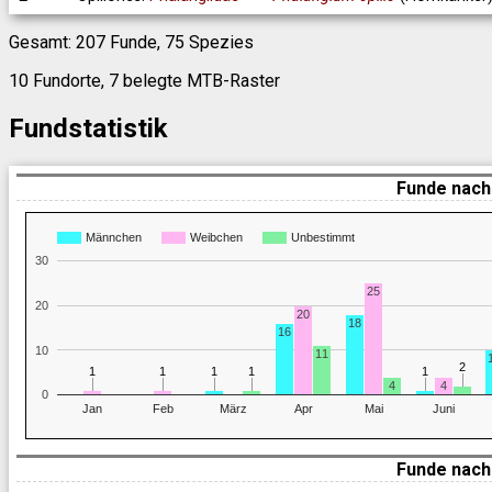
Gesamt: 207 Funde, 75 Spezies
10 Fundorte, 7 belegte MTB-Raster
Fundstatistik
Funde nach
Männchen
Weibchen
Unbestimmt
30
25
20
20
18
16
10
11
2
2
1
1
1
1
1
1
1
1
1
1
4
4
0
Jan
Feb
März
Apr
Mai
Juni
Funde nach 