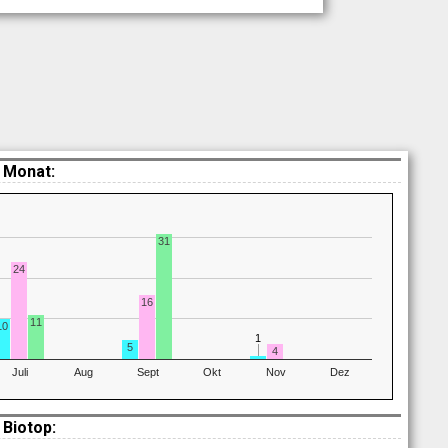
 Monat:
31
24
16
11
10
1
1
5
4
Juli
Aug
Sept
Okt
Nov
Dez
Biotop: