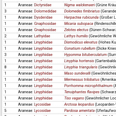
1
Araneae:
Dictynidae
Nigma walckenaeri
(Grüne Kräu
3
Araneae:
Dolomedidae
Dolomedes fimbriatus
(Gerandet
1
Araneae:
Dysderidae
Harpactea rubicunda
(Großer L
1
Araneae:
Gnaphosidae
Micaria subopaca
(Rindenschill
1
Araneae:
Gnaphosidae
Zelotes electus
(Dünen-Schwarz
2
Araneae:
Lathyidae
Lathys humilis
(Gewöhnliche Wa
1
Araneae:
Linyphiidae
Dismodicus elevatus
(Hohes Ku
1
Araneae:
Linyphiidae
Gonatium rubellum
(Dicke Knie
3
Araneae:
Linyphiidae
Hypomma bituberculatum
(Sum
1
Araneae:
Linyphiidae
Linyphia hortensis
(Gartenbalda
8
Araneae:
Linyphiidae
Linyphia triangularis
(Gewöhnlic
1
Araneae:
Linyphiidae
Maso sundevalli
(Gewöhnliches
1
Araneae:
Linyphiidae
Mermessus trilobatus
(Amerika
1
Araneae:
Linyphiidae
Porrhomma microphthalmum
(
1
Araneae:
Linyphiidae
Tenuiphantes flavipes
(Schwarz
1
Araneae:
Linyphiidae
Tiso vagans
(Gewöhnlicher Loc
1
Araneae:
Lycosidae
Arctosa leopardus
(Leoparden-
5
Araneae:
Lycosidae
Pardosa amentata
(Uferlaufwol