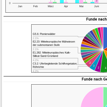
3
0
Jan
Feb
März
Apr
Mai
Juni
Funde nach 
G5.6: Pionierwälder
2.1%
E2.23: Mitteleuropäische Mähwiesen
der submontanen Stufe
2.1%
E1.282: Mitteleuropäisches Kalk-
Silikat-Sand-Grünland
4.2%
2
C3.2: Uferbegleitende Schilfvegetation,
2
Röhrichte
2
4
4.2%
Funde nach G