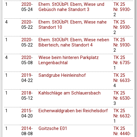
1
2020
-
Ehem. StOÜbPl. Ebern, Wiese und
TK 25
05-24
Gebüsch nahe Standort 3
Nr. 5930
-
2
4
2020
-
Ehem. StOÜbPl. Ebern, Wiese nahe
TK 25
05-22
Standort 10
Nr. 5930
-
2
1
2020
-
Ehem. StOÜbPl. Ebern, Wiese neben
TK 25
05-22
Biberteich, nahe Standort 4
Nr. 5930
-
2
4
2020
-
Wiese beim hinteren Parkplatz
TK 25
05-08
Lengenbachtal
Nr. 6735
-
1
1
2019
-
Sandgrube Heinleinshof
TK 25
04-22
Nr. 6633
-
4
1
2018
-
Kahlschläge am Schlauersbach
TK 25
05-12
Nr. 6530
-
3
1
2015
-
Eichenwaldgraben bei Reichelsdorf
TK 25
04-20
Nr. 6632
-
1
1
2014
-
Goitzsche E01
TK 25
08-08
Nr. 4440
-