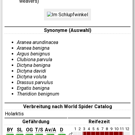
weavers)
Synonyme (Auswahl)
Aranea arundinacea
Aranea benigna
Argus benignus
Clubiona parvula
Dictyna benigna
Dictyna davidi
Dictyna voluta
Drassus parvulus
Ergatis benigna
Theridion benignum
Verbreitung nach World Spider Catalog
Holarktis
Gefährdung
Reifezeit
1
2
3
4
5
6
7
8
9
10
11
12
BY
SL
OG
T/S
Av/A
D