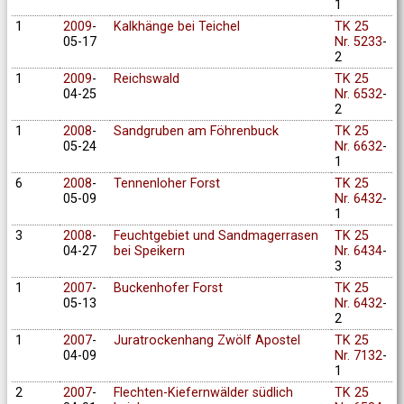
1
1
2009
-
Kalkhänge bei Teichel
TK 25
05-17
Nr. 5233
-
2
1
2009
-
Reichswald
TK 25
04-25
Nr. 6532
-
2
1
2008
-
Sandgruben am Föhrenbuck
TK 25
05-24
Nr. 6632
-
1
6
2008
-
Tennenloher Forst
TK 25
05-09
Nr. 6432
-
1
3
2008
-
Feuchtgebiet und Sandmagerrasen
TK 25
04-27
bei Speikern
Nr. 6434
-
3
1
2007
-
Buckenhofer Forst
TK 25
05-13
Nr. 6432
-
2
1
2007
-
Juratrockenhang Zwölf Apostel
TK 25
04-09
Nr. 7132
-
1
2
2007
-
Flechten-Kiefernwälder südlich
TK 25