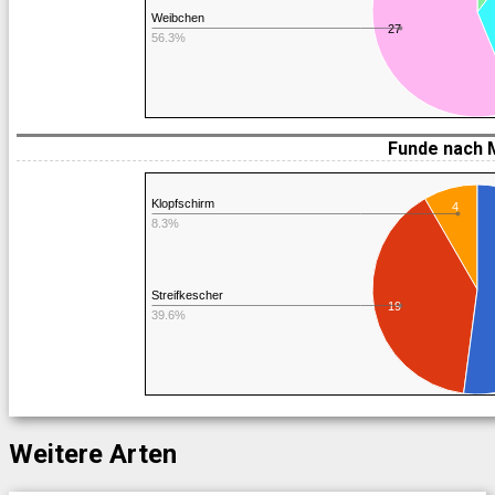
Weibchen
27
56.3%
Funde nach 
Klopfschirm
4
8.3%
Streifkescher
19
39.6%
Weitere Arten