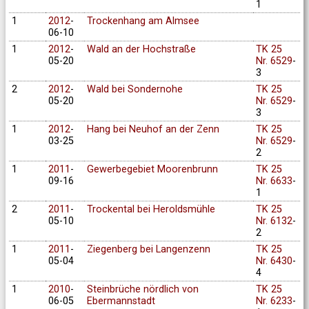
1
1
2012
-
Trockenhang am Almsee
06-10
1
2012
-
Wald an der Hochstraße
TK 25
05-20
Nr. 6529
-
3
2
2012
-
Wald bei Sondernohe
TK 25
05-20
Nr. 6529
-
3
1
2012
-
Hang bei Neuhof an der Zenn
TK 25
03-25
Nr. 6529
-
2
1
2011
-
Gewerbegebiet Moorenbrunn
TK 25
09-16
Nr. 6633
-
1
2
2011
-
Trockental bei Heroldsmühle
TK 25
05-10
Nr. 6132
-
2
1
2011
-
Ziegenberg bei Langenzenn
TK 25
05-04
Nr. 6430
-
4
1
2010
-
Steinbrüche nördlich von
TK 25
06-05
Ebermannstadt
Nr. 6233
-