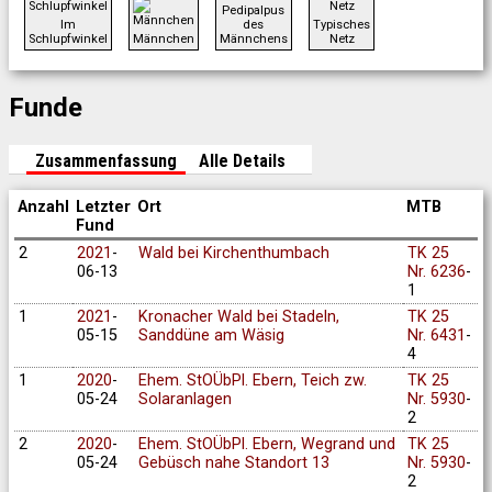
Pedipalpus
Im
des
Typisches
Schlupfwinkel
Männchen
Männchens
Netz
Funde
Zusammenfassung
Alle Details
Anzahl
Letzter
Ort
MTB
Fund
2
2021
-
Wald bei Kirchenthumbach
TK 25
06-13
Nr. 6236
-
1
1
2021
-
Kronacher Wald bei Stadeln,
TK 25
05-15
Sanddüne am Wäsig
Nr. 6431
-
4
1
2020
-
Ehem. StOÜbPl. Ebern, Teich zw.
TK 25
05-24
Solaranlagen
Nr. 5930
-
2
2
2020
-
Ehem. StOÜbPl. Ebern, Wegrand und
TK 25
05-24
Gebüsch nahe Standort 13
Nr. 5930
-
2