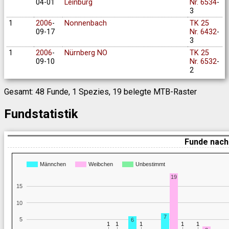
04-01
Leinburg
Nr. 6534
-
3
1
2006
-
Nonnenbach
TK 25
09-17
Nr. 6432
-
3
1
2006
-
Nürnberg NO
TK 25
09-10
Nr. 6532
-
2
Gesamt: 48 Funde, 1 Spezies, 19 belegte MTB-Raster
Fundstatistik
Funde nach
Männchen
Weibchen
Unbestimmt
19
15
10
7
5
6
1
1
1
1
1
1
1
1
1
1