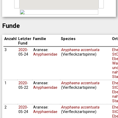
Funde
Anzahl
Letzter
Familie
Spezies
Ort
Fund
3
2020
-
Araneae:
Anyphaena accentuata
Eh
05-24
Anyphaenidae
(Vierfleckzartspinne)
StO
Ebe
Wa
und
na
Sta
1
2020
-
Araneae:
Anyphaena accentuata
Eh
05-22
Anyphaenidae
(Vierfleckzartspinne)
StO
Ebe
na
Sta
2
2020
-
Araneae:
Anyphaena accentuata
Eh
05-24
Anyphaenidae
(Vierfleckzartspinne)
StO
Ebe