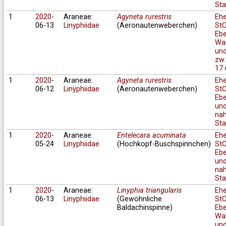
Sta
1
2020
-
Araneae:
Agyneta rurestris
Eh
06-13
Linyphiidae
(Aeronautenweberchen)
StO
Ebe
Wa
und
zw.
17 
1
2020
-
Araneae:
Agyneta rurestris
Eh
06-12
Linyphiidae
(Aeronautenweberchen)
StO
Ebe
un
na
Sta
1
2020
-
Araneae:
Entelecara acuminata
Eh
05-24
Linyphiidae
(Hochkopf-Buschspinnchen)
StO
Ebe
un
na
Sta
1
2020
-
Araneae:
Linyphia triangularis
Eh
06-13
Linyphiidae
(Gewöhnliche
StO
Baldachinspinne)
Ebe
Wa
und