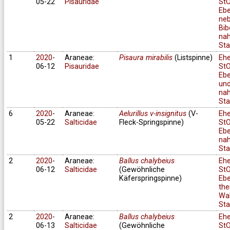
05-22
Pisauridae
StO
Ebe
ne
Bib
na
Sta
1
2020
-
Araneae:
Pisaura mirabilis
(Listspinne)
Eh
06-12
Pisauridae
StO
Ebe
un
na
Sta
6
2020
-
Araneae:
Aelurillus v-insignitus
(V-
Eh
05-22
Salticidae
Fleck-Springspinne)
StO
Ebe
na
Sta
2
2020
-
Araneae:
Ballus chalybeius
Eh
06-12
Salticidae
(Gewöhnliche
StO
Käferspringspinne)
Ebe
the
Wa
Sta
2
2020
-
Araneae:
Ballus chalybeius
Eh
06-13
Salticidae
(Gewöhnliche
StO