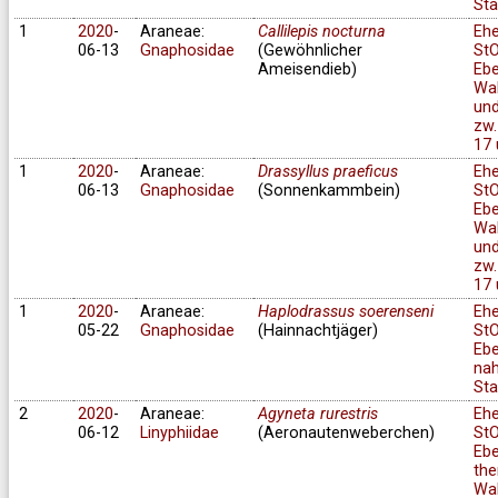
Sta
1
2020
-
Araneae:
Callilepis nocturna
Eh
06-13
Gnaphosidae
(Gewöhnlicher
StO
Ameisendieb)
Ebe
Wa
und
zw.
17 
1
2020
-
Araneae:
Drassyllus praeficus
Eh
06-13
Gnaphosidae
(Sonnenkammbein)
StO
Ebe
Wa
und
zw.
17 
1
2020
-
Araneae:
Haplodrassus soerenseni
Eh
05-22
Gnaphosidae
(Hainnachtjäger)
StO
Ebe
na
Sta
2
2020
-
Araneae:
Agyneta rurestris
Eh
06-12
Linyphiidae
(Aeronautenweberchen)
StO
Ebe
the
Wa