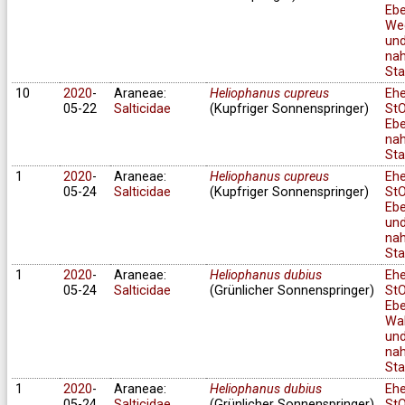
Ebe
We
un
na
Sta
10
2020
-
Araneae:
Heliophanus cupreus
Eh
05-22
Salticidae
(Kupfriger Sonnenspringer)
StO
Ebe
na
Sta
1
2020
-
Araneae:
Heliophanus cupreus
Eh
05-24
Salticidae
(Kupfriger Sonnenspringer)
StO
Ebe
un
na
Sta
1
2020
-
Araneae:
Heliophanus dubius
Eh
05-24
Salticidae
(Grünlicher Sonnenspringer)
StO
Ebe
Wa
und
na
Sta
1
2020
-
Araneae:
Heliophanus dubius
Eh
05-24
Salticidae
(Grünlicher Sonnenspringer)
StO