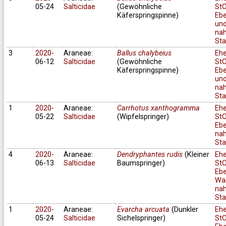
05-24
Salticidae
(Gewöhnliche
StO
Käferspringspinne)
Ebe
un
na
Sta
3
2020
-
Araneae:
Ballus chalybeius
Eh
06-12
Salticidae
(Gewöhnliche
StO
Käferspringspinne)
Ebe
un
na
Sta
1
2020
-
Araneae:
Carrhotus xanthogramma
Eh
05-22
Salticidae
(Wipfelspringer)
StO
Ebe
na
Sta
4
2020
-
Araneae:
Dendryphantes rudis
(Kleiner
Eh
06-13
Salticidae
Baumspringer)
StO
Ebe
Wa
na
Sta
1
2020
-
Araneae:
Evarcha arcuata
(Dunkler
Eh
05-24
Salticidae
Sichelspringer)
StO