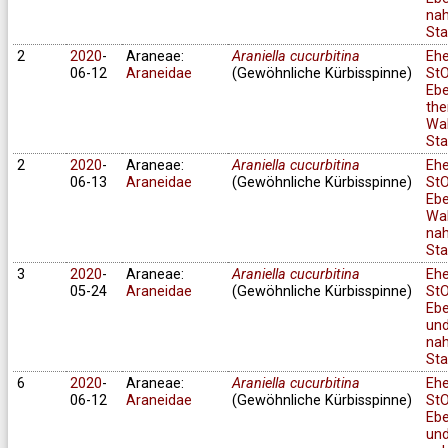
na
Sta
2
2020
-
Araneae:
Araniella cucurbitina
Eh
06-12
Araneidae
(Gewöhnliche Kürbisspinne)
StO
Ebe
the
Wa
Sta
2
2020
-
Araneae:
Araniella cucurbitina
Eh
06-13
Araneidae
(Gewöhnliche Kürbisspinne)
StO
Ebe
Wa
na
Sta
3
2020
-
Araneae:
Araniella cucurbitina
Eh
05-24
Araneidae
(Gewöhnliche Kürbisspinne)
StO
Ebe
un
na
Sta
6
2020
-
Araneae:
Araniella cucurbitina
Eh
06-12
Araneidae
(Gewöhnliche Kürbisspinne)
StO
Ebe
un