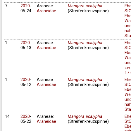
7
2020
-
Araneae:
Mangora acalypha
Eh
05-24
Araneidae
(Streifenkreuzspinne)
StO
Ebe
Wa
und
na
Sta
1
2020
-
Araneae:
Mangora acalypha
Eh
06-13
Araneidae
(Streifenkreuzspinne)
StO
Ebe
Wa
und
zw.
17 
1
2020
-
Araneae:
Mangora acalypha
Eh
06-12
Araneidae
(Streifenkreuzspinne)
StO
Ebe
We
un
na
Sta
14
2020
-
Araneae:
Mangora acalypha
Eh
05-22
Araneidae
(Streifenkreuzspinne)
StO
Ebe