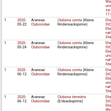
Wa
und
zw.
17 
1
2020
-
Araneae:
Clubiona comta
(Kleine
Eh
05-22
Clubionidae
Rindensackspinne)
StO
Ebe
na
Sta
1
2020
-
Araneae:
Clubiona comta
(Kleine
Eh
05-24
Clubionidae
Rindensackspinne)
StO
Ebe
un
na
Sta
1
2020
-
Araneae:
Clubiona comta
(Kleine
Eh
06-12
Clubionidae
Rindensackspinne)
StO
Ebe
un
na
Sta
1
2020
-
Araneae:
Clubiona terrestris
Eh
06-12
Clubionidae
(Erdsackspinne)
StO
Ebe
We