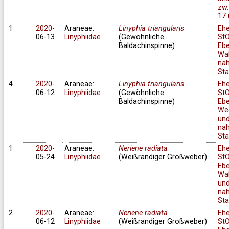
zw.
17 
1
2020
-
Araneae:
Linyphia triangularis
Eh
06-13
Linyphiidae
(Gewöhnliche
StO
Baldachinspinne)
Ebe
Wa
na
Sta
4
2020
-
Araneae:
Linyphia triangularis
Eh
06-12
Linyphiidae
(Gewöhnliche
StO
Baldachinspinne)
Ebe
We
un
na
Sta
1
2020
-
Araneae:
Neriene radiata
Eh
05-24
Linyphiidae
(Weißrandiger Großweber)
StO
Ebe
Wa
und
na
Sta
2
2020
-
Araneae:
Neriene radiata
Eh
06-12
Linyphiidae
(Weißrandiger Großweber)
StO