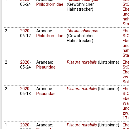
05-24
Philodromidae
(Gewöhnlicher
StO
Halmstrecker)
Ebe
un
na
Sta
2
2020
-
Araneae:
Tibellus oblongus
Eh
06-12
Philodromidae
(Gewöhnlicher
StO
Halmstrecker)
Ebe
un
na
Sta
2
2020
-
Araneae:
Pisaura mirabilis
(Listspinne)
Eh
05-24
Pisauridae
StO
Ebe
zw.
Sol
2
2020
-
Araneae:
Pisaura mirabilis
(Listspinne)
Eh
06-13
Pisauridae
StO
Ebe
Wa
und
zw.
17 
1
2020
-
Araneae:
Pisaura mirabilis
(Listspinne)
Eh