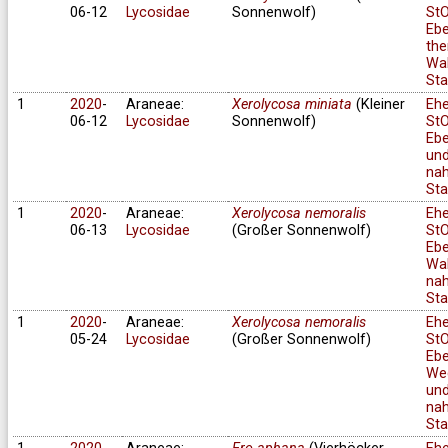
06-12
Lycosidae
Sonnenwolf)
StO
Ebe
the
Wa
Sta
1
2020
-
Araneae:
Xerolycosa miniata
(Kleiner
Eh
06-12
Lycosidae
Sonnenwolf)
StO
Ebe
un
na
Sta
1
2020
-
Araneae:
Xerolycosa nemoralis
Eh
06-13
Lycosidae
(Großer Sonnenwolf)
StO
Ebe
Wa
na
Sta
1
2020
-
Araneae:
Xerolycosa nemoralis
Eh
05-24
Lycosidae
(Großer Sonnenwolf)
StO
Ebe
We
un
na
Sta