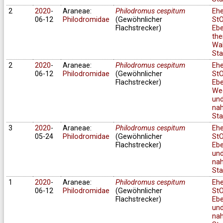
2
2020
-
Araneae:
Philodromus cespitum
Eh
06-12
Philodromidae
(Gewöhnlicher
StO
Flachstrecker)
Ebe
the
Wa
Sta
2
2020
-
Araneae:
Philodromus cespitum
Eh
06-12
Philodromidae
(Gewöhnlicher
StO
Flachstrecker)
Ebe
We
un
na
Sta
3
2020
-
Araneae:
Philodromus cespitum
Eh
05-24
Philodromidae
(Gewöhnlicher
StO
Flachstrecker)
Ebe
un
na
Sta
1
2020
-
Araneae:
Philodromus cespitum
Eh
06-12
Philodromidae
(Gewöhnlicher
StO
Flachstrecker)
Ebe
un
na