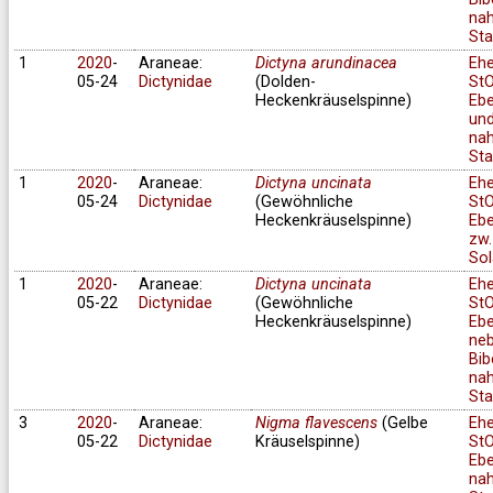
na
Sta
1
2020
-
Araneae:
Dictyna arundinacea
Eh
05-24
Dictynidae
(Dolden-
StO
Heckenkräuselspinne)
Ebe
un
na
Sta
1
2020
-
Araneae:
Dictyna uncinata
Eh
05-24
Dictynidae
(Gewöhnliche
StO
Heckenkräuselspinne)
Ebe
zw.
Sol
1
2020
-
Araneae:
Dictyna uncinata
Eh
05-22
Dictynidae
(Gewöhnliche
StO
Heckenkräuselspinne)
Ebe
ne
Bib
na
Sta
3
2020
-
Araneae:
Nigma flavescens
(Gelbe
Eh
05-22
Dictynidae
Kräuselspinne)
StO
Ebe
na