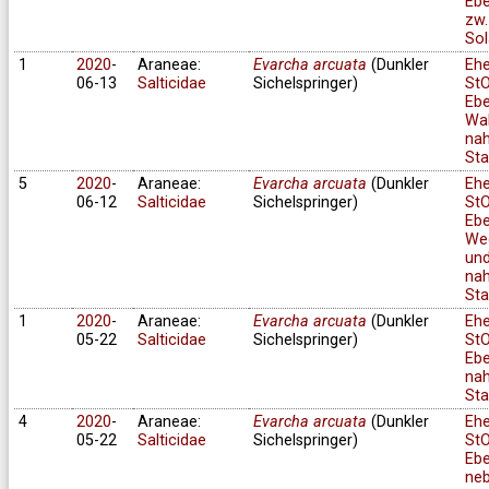
Ebe
zw.
Sol
1
2020
-
Araneae:
Evarcha arcuata
(Dunkler
Eh
06-13
Salticidae
Sichelspringer)
StO
Ebe
Wa
na
Sta
5
2020
-
Araneae:
Evarcha arcuata
(Dunkler
Eh
06-12
Salticidae
Sichelspringer)
StO
Ebe
We
un
na
Sta
1
2020
-
Araneae:
Evarcha arcuata
(Dunkler
Eh
05-22
Salticidae
Sichelspringer)
StO
Ebe
na
Sta
4
2020
-
Araneae:
Evarcha arcuata
(Dunkler
Eh
05-22
Salticidae
Sichelspringer)
StO
Ebe
ne