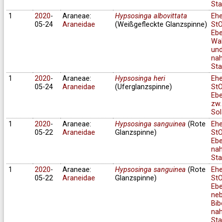
Sta
1
2020
-
Araneae:
Hypsosinga albovittata
Eh
05-24
Araneidae
(Weißgefleckte Glanzspinne)
StO
Ebe
Wa
und
na
Sta
1
2020
-
Araneae:
Hypsosinga heri
Eh
05-24
Araneidae
(Uferglanzspinne)
StO
Ebe
zw.
Sol
1
2020
-
Araneae:
Hypsosinga sanguinea
(Rote
Eh
05-22
Araneidae
Glanzspinne)
StO
Ebe
na
Sta
1
2020
-
Araneae:
Hypsosinga sanguinea
(Rote
Eh
05-22
Araneidae
Glanzspinne)
StO
Ebe
ne
Bib
na
Sta