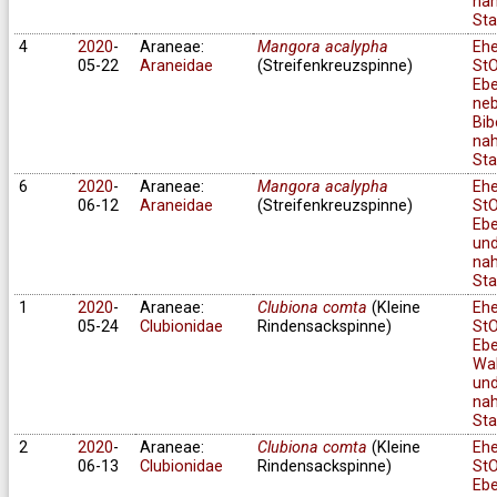
na
Sta
4
2020
-
Araneae:
Mangora acalypha
Eh
05-22
Araneidae
(Streifenkreuzspinne)
StO
Ebe
ne
Bib
na
Sta
6
2020
-
Araneae:
Mangora acalypha
Eh
06-12
Araneidae
(Streifenkreuzspinne)
StO
Ebe
un
na
Sta
1
2020
-
Araneae:
Clubiona comta
(Kleine
Eh
05-24
Clubionidae
Rindensackspinne)
StO
Ebe
Wa
und
na
Sta
2
2020
-
Araneae:
Clubiona comta
(Kleine
Eh
06-13
Clubionidae
Rindensackspinne)
StO
Ebe