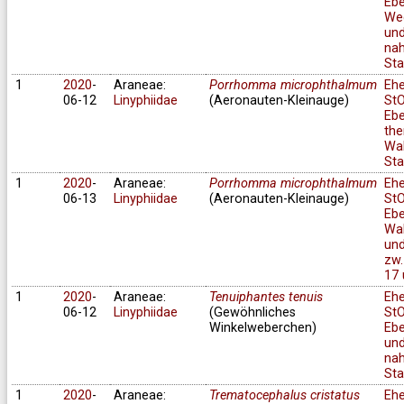
Ebe
We
un
na
Sta
1
2020
-
Araneae:
Porrhomma microphthalmum
Eh
06-12
Linyphiidae
(Aeronauten-Kleinauge)
StO
Ebe
the
Wa
Sta
1
2020
-
Araneae:
Porrhomma microphthalmum
Eh
06-13
Linyphiidae
(Aeronauten-Kleinauge)
StO
Ebe
Wa
und
zw.
17 
1
2020
-
Araneae:
Tenuiphantes tenuis
Eh
06-12
Linyphiidae
(Gewöhnliches
StO
Winkelweberchen)
Ebe
un
na
Sta
1
2020
-
Araneae:
Trematocephalus cristatus
Eh