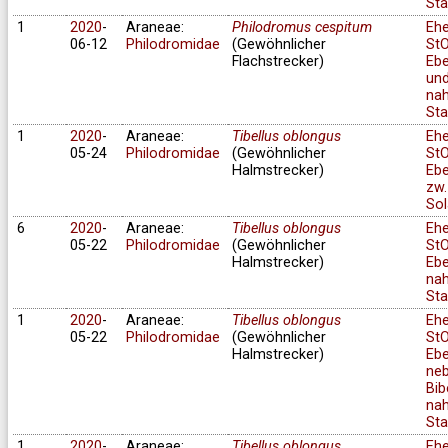
Sta
1
2020
-
Araneae:
Philodromus cespitum
Eh
06-12
Philodromidae
(Gewöhnlicher
StO
Flachstrecker)
Ebe
un
na
Sta
1
2020
-
Araneae:
Tibellus oblongus
Eh
05-24
Philodromidae
(Gewöhnlicher
StO
Halmstrecker)
Ebe
zw.
Sol
6
2020
-
Araneae:
Tibellus oblongus
Eh
05-22
Philodromidae
(Gewöhnlicher
StO
Halmstrecker)
Ebe
na
Sta
1
2020
-
Araneae:
Tibellus oblongus
Eh
05-22
Philodromidae
(Gewöhnlicher
StO
Halmstrecker)
Ebe
ne
Bib
na
Sta
1
2020
-
Araneae:
Tibellus oblongus
Eh