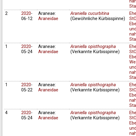
na
Sta
2
2020
-
Araneae:
Araniella cucurbitina
Eh
06-12
Araneidae
(Gewöhnliche Kürbisspinne)
StO
Ebe
un
na
Sta
1
2020
-
Araneae:
Araniella opisthographa
Eh
05-24
Araneidae
(Verkannte Kürbisspinne)
StO
Ebe
We
un
na
Sta
1
2020
-
Araneae:
Araniella opisthographa
Eh
05-22
Araneidae
(Verkannte Kürbisspinne)
StO
Ebe
na
Sta
4
2020
-
Araneae:
Araniella opisthographa
Eh
05-24
Araneidae
(Verkannte Kürbisspinne)
StO
Ebe
un
na