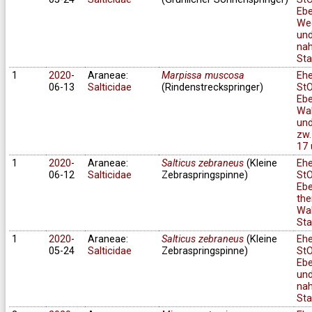
Ebe
We
un
na
Sta
1
2020
-
Araneae:
Marpissa muscosa
Eh
06-13
Salticidae
(Rindenstreckspringer)
StO
Ebe
Wa
und
zw.
17 
1
2020
-
Araneae:
Salticus zebraneus
(Kleine
Eh
06-12
Salticidae
Zebraspringspinne)
StO
Ebe
the
Wa
Sta
1
2020
-
Araneae:
Salticus zebraneus
(Kleine
Eh
05-24
Salticidae
Zebraspringspinne)
StO
Ebe
un
na
Sta