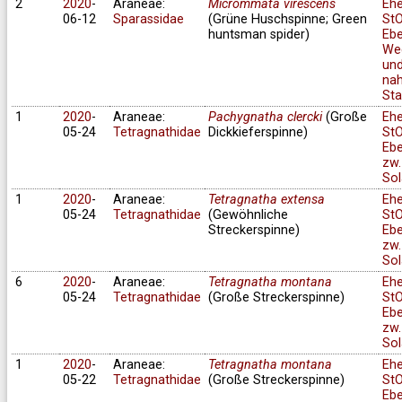
2
2020
-
Araneae:
Micrommata virescens
Eh
06-12
Sparassidae
(Grüne Huschspinne; Green
StO
huntsman spider)
Ebe
We
un
na
Sta
1
2020
-
Araneae:
Pachygnatha clercki
(Große
Eh
05-24
Tetragnathidae
Dickkieferspinne)
StO
Ebe
zw.
Sol
1
2020
-
Araneae:
Tetragnatha extensa
Eh
05-24
Tetragnathidae
(Gewöhnliche
StO
Streckerspinne)
Ebe
zw.
Sol
6
2020
-
Araneae:
Tetragnatha montana
Eh
05-24
Tetragnathidae
(Große Streckerspinne)
StO
Ebe
zw.
Sol
1
2020
-
Araneae:
Tetragnatha montana
Eh
05-22
Tetragnathidae
(Große Streckerspinne)
StO
Ebe