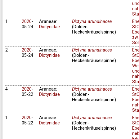
un
na
Sta
1
2020
-
Araneae:
Dictyna arundinacea
Eh
05-24
Dictynidae
(Dolden-
StO
Heckenkräuselspinne)
Ebe
zw.
Sol
2
2020
-
Araneae:
Dictyna arundinacea
Eh
05-24
Dictynidae
(Dolden-
StO
Heckenkräuselspinne)
Ebe
We
un
na
Sta
4
2020
-
Araneae:
Dictyna arundinacea
Eh
05-22
Dictynidae
(Dolden-
StO
Heckenkräuselspinne)
Ebe
na
Sta
1
2020
-
Araneae:
Dictyna arundinacea
Eh
05-22
Dictynidae
(Dolden-
StO
Heckenkräuselspinne)
Ebe
ne
Bib