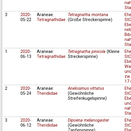
na
Sta
3
2020
-
Araneae:
Tetragnatha montana
Eh
05-22
Tetragnathidae
(Große Streckerspinne)
StO
Ebe
ne
Bib
na
Sta
1
2020
-
Araneae:
Tetragnatha pinicola
(Kleine
Eh
06-13
Tetragnathidae
Streckerspinne)
StO
Ebe
Wa
und
zw.
17 
2
2020
-
Araneae:
Anelosimus vittatus
Eh
05-24
Theridiidae
(Gewöhnliche
StO
Streifenkugelspinne)
Ebe
un
na
Sta
3
2020
-
Araneae:
Dipoena melanogaster
Eh
06-12
Theridiidae
(Gewöhnliche
StO
Zapfenspinne)
Ebe