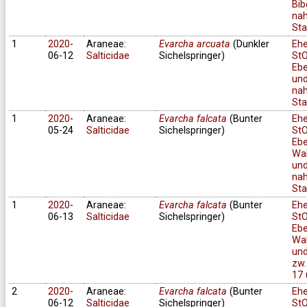
Bib
na
Sta
1
2020
-
Araneae:
Evarcha arcuata
(Dunkler
Eh
06-12
Salticidae
Sichelspringer)
StO
Ebe
un
na
Sta
1
2020
-
Araneae:
Evarcha falcata
(Bunter
Eh
05-24
Salticidae
Sichelspringer)
StO
Ebe
Wa
und
na
Sta
1
2020
-
Araneae:
Evarcha falcata
(Bunter
Eh
06-13
Salticidae
Sichelspringer)
StO
Ebe
Wa
und
zw.
17 
2
2020
-
Araneae:
Evarcha falcata
(Bunter
Eh
06-12
Salticidae
Sichelspringer)
StO