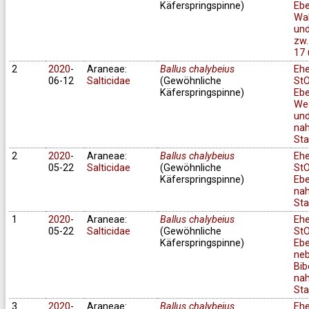
Käferspringspinne)
Ebe
Wa
und
zw.
17 
2
2020
-
Araneae:
Ballus chalybeius
Eh
06-12
Salticidae
(Gewöhnliche
StO
Käferspringspinne)
Ebe
We
un
na
Sta
2
2020
-
Araneae:
Ballus chalybeius
Eh
05-22
Salticidae
(Gewöhnliche
StO
Käferspringspinne)
Ebe
na
Sta
1
2020
-
Araneae:
Ballus chalybeius
Eh
05-22
Salticidae
(Gewöhnliche
StO
Käferspringspinne)
Ebe
ne
Bib
na
Sta
3
2020
-
Araneae:
Ballus chalybeius
Eh