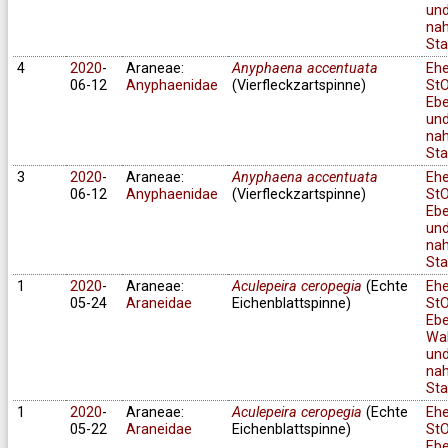
un
na
Sta
4
2020
-
Araneae:
Anyphaena accentuata
Eh
06-12
Anyphaenidae
(Vierfleckzartspinne)
StO
Ebe
un
na
Sta
3
2020
-
Araneae:
Anyphaena accentuata
Eh
06-12
Anyphaenidae
(Vierfleckzartspinne)
StO
Ebe
un
na
Sta
1
2020
-
Araneae:
Aculepeira ceropegia
(Echte
Eh
05-24
Araneidae
Eichenblattspinne)
StO
Ebe
Wa
und
na
Sta
1
2020
-
Araneae:
Aculepeira ceropegia
(Echte
Eh
05-22
Araneidae
Eichenblattspinne)
StO
Ebe