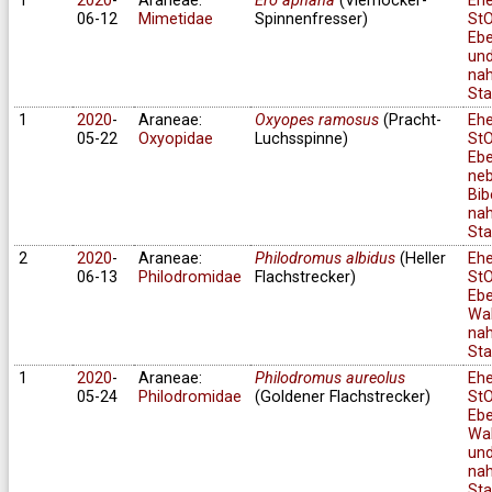
1
2020
-
Araneae:
Ero aphana
(Vierhöcker-
Eh
06-12
Mimetidae
Spinnenfresser)
StO
Ebe
un
na
Sta
1
2020
-
Araneae:
Oxyopes ramosus
(Pracht-
Eh
05-22
Oxyopidae
Luchsspinne)
StO
Ebe
ne
Bib
na
Sta
2
2020
-
Araneae:
Philodromus albidus
(Heller
Eh
06-13
Philodromidae
Flachstrecker)
StO
Ebe
Wa
na
Sta
1
2020
-
Araneae:
Philodromus aureolus
Eh
05-24
Philodromidae
(Goldener Flachstrecker)
StO
Ebe
Wa
und
na
Sta