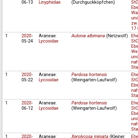
06-13
Linyphiidae
(Durchguckköpfchen)
StO
Ebe
Wa
und
zw.
17 
1
2020
-
Araneae:
Aulonia albimana
(Netzwolf)
Eh
05-24
Lycosidae
StO
Ebe
We
un
na
Sta
1
2020
-
Araneae:
Pardosa hortensis
Eh
05-22
Lycosidae
(Weingarten-Laufwolf)
StO
Ebe
na
Sta
1
2020
-
Araneae:
Pardosa hortensis
Eh
06-12
Lycosidae
(Weingarten-Laufwolf)
StO
Ebe
un
na
Sta
1
2020
-
Araneae:
Xerolycosa miniata
(Kleiner
Eh