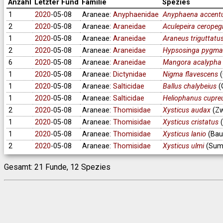
Anzahl
Letzter Fund
Familie
Spezies
1
2020
-05-08
Araneae:
Anyphaenidae
Anyphaena accent
2
2020
-05-08
Araneae:
Araneidae
Aculepeira ceropeg
1
2020
-05-08
Araneae:
Araneidae
Araneus triguttatu
2
2020
-05-08
Araneae:
Araneidae
Hypsosinga pygma
6
2020
-05-08
Araneae:
Araneidae
Mangora acalypha
1
2020
-05-08
Araneae:
Dictynidae
Nigma flavescens
(
1
2020
-05-08
Araneae:
Salticidae
Ballus chalybeius
(
1
2020
-05-08
Araneae:
Salticidae
Heliophanus cupre
2
2020
-05-08
Araneae:
Thomisidae
Xysticus audax
(Zw
1
2020
-05-08
Araneae:
Thomisidae
Xysticus cristatus
(
1
2020
-05-08
Araneae:
Thomisidae
Xysticus lanio
(Bau
2
2020
-05-08
Araneae:
Thomisidae
Xysticus ulmi
(Sump
Gesamt: 21 Funde, 12 Spezies